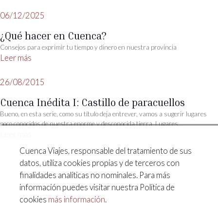
06/12/2025
¿Qué hacer en Cuenca?
Consejos para exprimir tu tiempo y dinero en nuestra provincia
Leer más
26/08/2015
Cuenca Inédita I: Castillo de paracuellos
Bueno, en esta serie, como su título deja entrever, vamos a sugerir lugares
poco conocidos de nuestra enorme y desconocida tierra. Lugares,...
Leer más
Patrimonio de la humanidad
Cuenca Viajes, responsable del tratamiento de sus
datos, utiliza cookies propias y de terceros con
Le surmergimos en la esencia de esta ciudad histórica.
finalidades analíticas no nominales. Para más
información puedes visitar nuestra Política de
cookies
más información
.
C/ Alfonso VIII, 43, 16001, Cuenca